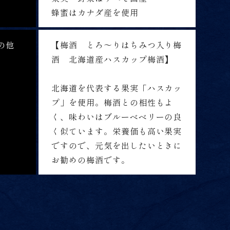
蜂蜜はカナダ産を使用
の他
【梅酒 とろ～りはちみつ入り梅
酒 北海道産ハスカップ梅酒】
北海道を代表する果実「ハスカッ
プ」を使用。梅酒との相性もよ
く、味わいはブルーベベリーの良
く似ています。栄養価も高い果実
ですので、元気を出したいときに
お勧めの梅酒です。