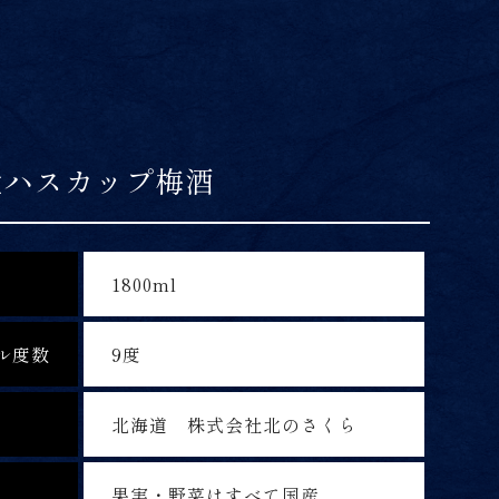
産ハスカップ梅酒
1800ml
ル度数
9度
北海道 株式会社北のさくら
果実・野菜はすべて国産