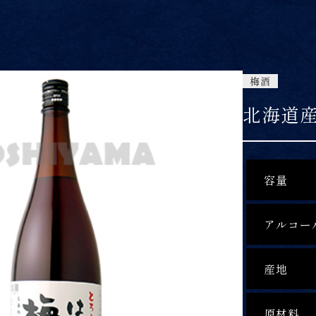
梅酒
北海道
容量
アルコー
産地
原材料