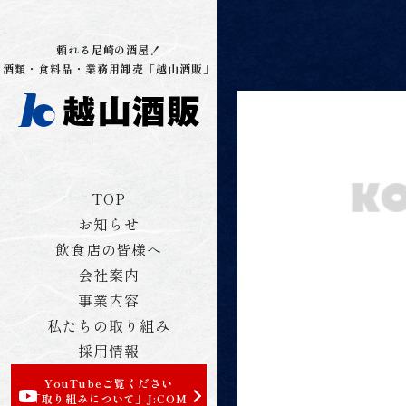
頼れる尼崎の酒屋！
酒類・食料品・業務用卸売「越山酒販」
TOP
お知らせ
飲食店の皆様へ
会社案内
事業内容
私たちの取り組み
採用情報
YouTubeご覧ください
「取り組みについて」
J:COM