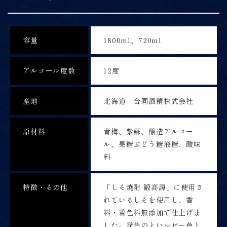
容量
1800ml、720ml
アルコール度数
12度
産地
北海道 合同酒精株式会社
原材料
青梅、紫蘇、醸造アルコー
ル、果糖ぶどう糖液糖、酸味
料
特徴・その他
「しそ焼酎 鍛高譚」に使用さ
れているしそを使用し、香
料・着色料無添加で仕上げま
した。発色のよいルビー色と