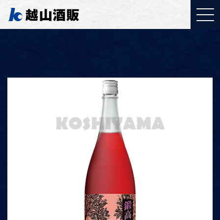
YouTubeご覧ください
「取り組みについて」
J:COMで特集されまし
た