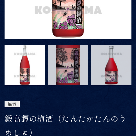
ONLINE SHOP
06-6422-1101
9:00～15:00
受付時間
※上記時間以外は留守番電話にて対応
梅酒
鍛高譚の梅酒（たんたかたんのう
めしゅ）