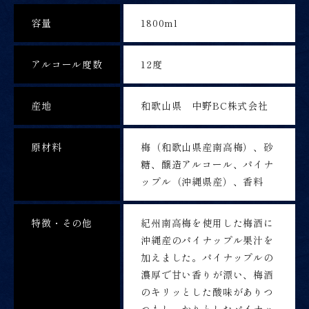
容量
1800ml
アルコール度数
12度
産地
和歌山県 中野BC株式会社
原材料
梅（和歌山県産南高梅）、砂
糖、醸造アルコール、パイナ
ップル（沖縄県産）、香料
特徴・その他
紀州南高梅を使用した梅酒に
沖縄産のパイナップル果汁を
加えました。パイナップルの
濃厚で甘い香りが漂い、梅酒
のキリッとした酸味がありつ
つもしっかりとしたパイナッ