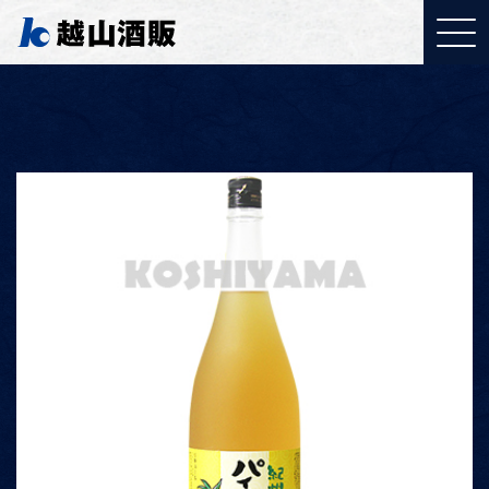
YouTubeご覧ください
「取り組みについて」
J:COMで特集されまし
た