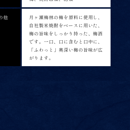
の他
月ヶ瀬梅林の梅を原料に使用し、
自社製米焼酎をベースに用いた、
梅の旨味をしっかり持った、梅酒
です。一口、口に含むと口中に、
「ふわっと」奥深い梅の旨味が広
がります。