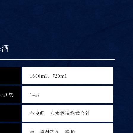
梅酒
1800ml、720ml
ル度数
14度
奈良県 八木酒造株式会社
梅、焼酎乙類、糖類