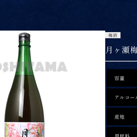
梅酒
月ヶ瀬
容量
アルコー
産地
原材料