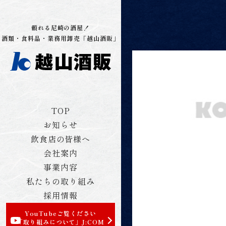
頼れる尼崎の酒屋！
酒類・食料品・業務用卸売「越山酒販」
TOP
お知らせ
飲食店の皆様へ
会社案内
事業内容
私たちの取り組み
採用情報
YouTubeご覧ください
「取り組みについて」
J:COM