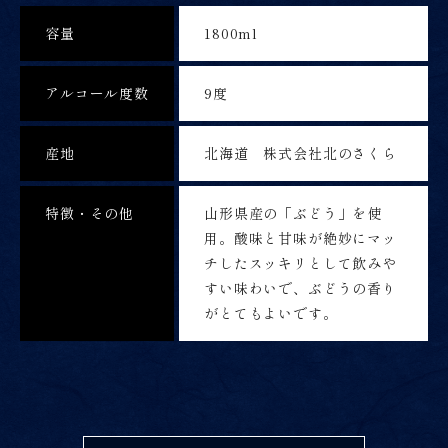
容量
1800ml
アルコール度数
9度
産地
北海道 株式会社北のさくら
特徴・その他
山形県産の「ぶどう」を使
用。酸味と甘味が絶妙にマッ
チしたスッキリとして飲みや
すい味わいで、ぶどうの香り
がとてもよいです。