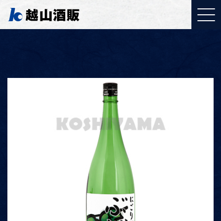
YouTubeご覧ください
「取り組みについて」
J:COMで特集されまし
た