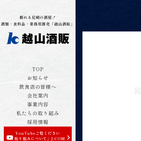
頼れる尼崎の酒屋！
酒類・食料品・業務用卸売「越山酒販」
TOP
お知らせ
飲食店の皆様へ
会社案内
事業内容
私たちの取り組み
採用情報
YouTubeご覧ください
「取り組みについて」
J:COM