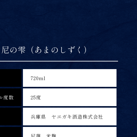
 尼の雫（あまのしずく）
720ml
ル度数
25度
兵庫県 ヤヱガキ酒造株式会社
尼藷、米麹