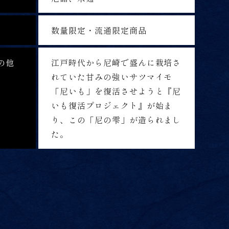
数量限定・流通限定商品
の他
江戸時代から尼崎で盛んに栽培さ
れていた甘みの強いサツマイモ
「尼いも」を復活させようと『尼
いも復活プロジェクト』が始ま
り、この「尼の雫」が造られまし
た。