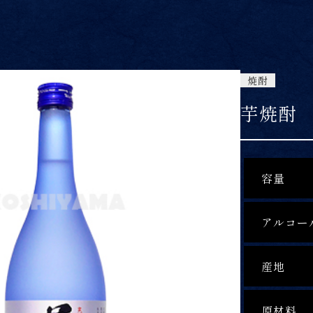
焼酎
芋焼酎
容量
アルコー
産地
原材料