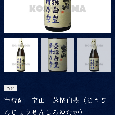
ONLINE SHOP
06-6422-1101
9:00～15:00
受付時間
※上記時間以外は留守番電話にて対応
焼酎
芋焼酎 宝山 蒸撰白豊（ほうざ
んじょうせんしろゆたか）