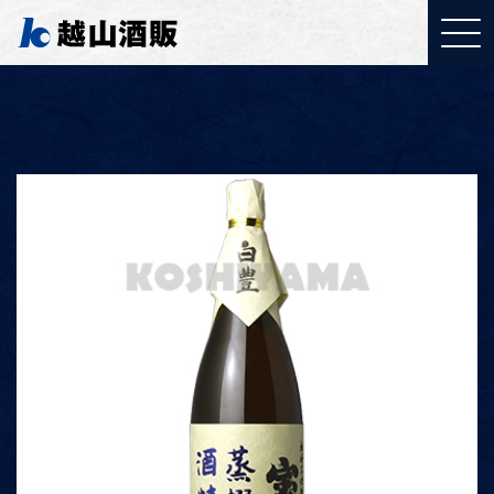
YouTubeご覧ください
「取り組みについて」
J:COMで特集されまし
た