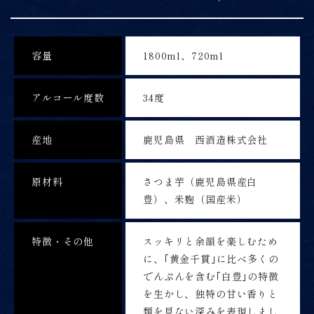
容量
1800ml、720ml
アルコール度数
34度
産地
鹿児島県 西酒造株式会社
原材料
さつま芋（鹿児島県産白
豊）、米麹（国産米）
特徴・その他
スッキリと余韻を楽しむため
に、｢黄金千貫｣に比べ多くの
でんぷんを含む｢白豊｣の特徴
を生かし、独特の甘い香りと
類を見ない深みを表現しまし