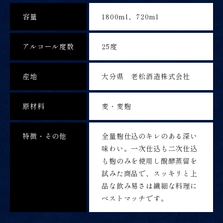
容量
1800ml、720ml
アルコール度数
25度
産地
大分県 老松酒造株式会社
原材料
麦・麦麹
特徴・その他
全量麹仕込のキレのある深い
味わい。一次仕込も二次仕込
も麹のみを使用し醗酵蒸留を
試みた商品で、スッキリと上
品な飲み易さは繊細な料理に
ベストマッチです。