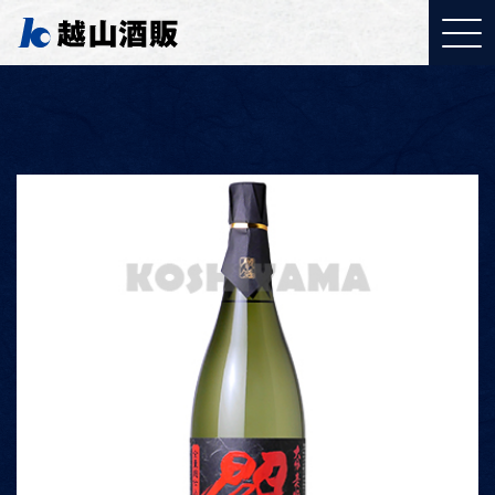
YouTubeご覧ください
「取り組みについて」
J:COMで特集されまし
た