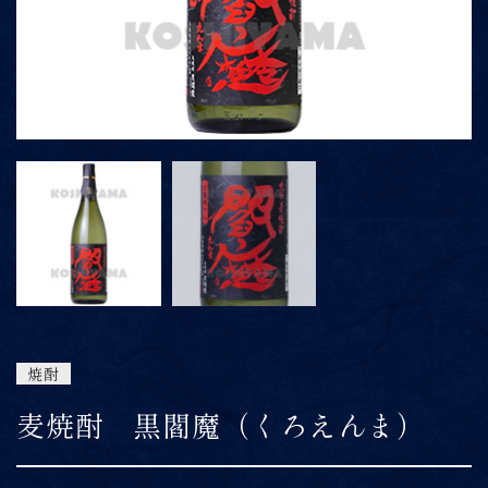
ONLINE SHOP
06-6422-1101
9:00～15:00
受付時間
※上記時間以外は留守番電話にて対応
焼酎
麦焼酎 黒閻魔（くろえんま）