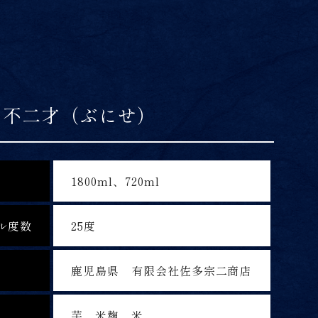
 不二才（ぶにせ）
1800ml、720ml
ル度数
25度
鹿児島県 有限会社佐多宗二商店
芋、米麹、米