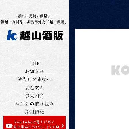
頼れる尼崎の酒屋！
酒類・食料品・業務用卸売「越山酒販」
TOP
お知らせ
飲食店の皆様へ
会社案内
事業内容
私たちの取り組み
採用情報
YouTubeご覧ください
「取り組みについて」
J:COM