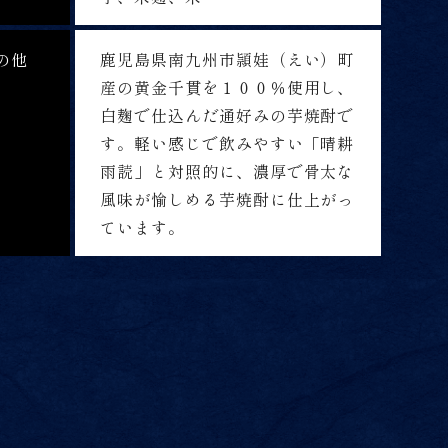
の他
鹿児島県南九州市頴娃（えい）町
産の黄金千貫を１００％使用し、
白麹で仕込んだ通好みの芋焼酎で
す。軽い感じで飲みやすい「晴耕
雨読」と対照的に、濃厚で骨太な
風味が愉しめる芋焼酎に仕上がっ
ています。