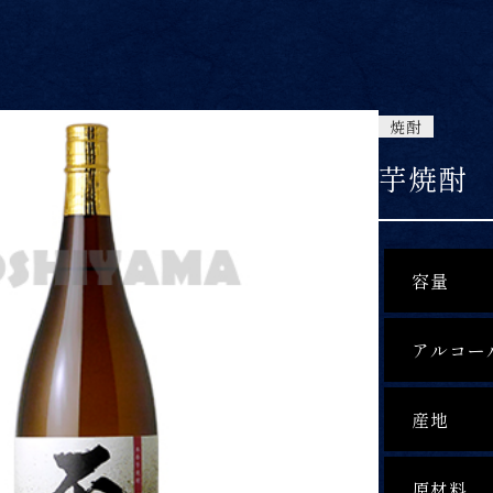
焼酎
芋焼酎
容量
アルコー
産地
原材料