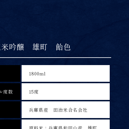
純米吟醸 雄町 飴色
1800ml
ル度数
15度
兵庫県産 田治米合名会社
原料米：兵庫県和田山産 雄町