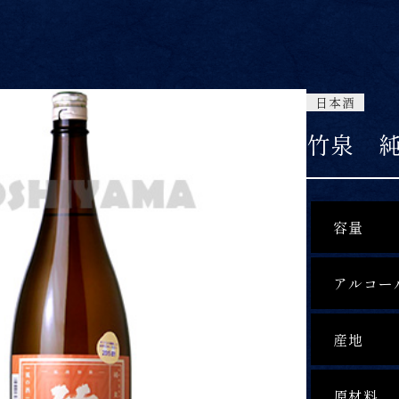
日本酒
竹泉 
容量
アルコー
産地
原材料