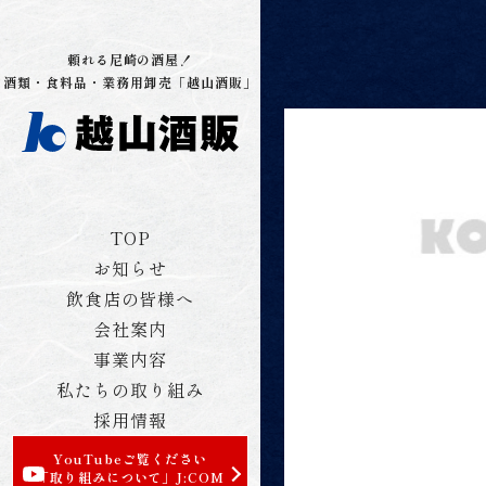
頼れる尼崎の酒屋！
酒類・食料品・業務用卸売「越山酒販」
TOP
お知らせ
飲食店の皆様へ
会社案内
事業内容
私たちの取り組み
採用情報
YouTubeご覧ください
「取り組みについて」
J:COM