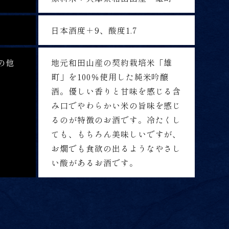
日本酒度＋9、酸度1.7
の他
地元和田山産の契約栽培米「雄
町」を100％使用した純米吟醸
酒。優しい香りと甘味を感じる含
み口でやわらかい米の旨味を感じ
るのが特徴のお酒です。冷たくし
ても、もちろん美味しいですが、
お燗でも食欲の出るようなやさし
い酸があるお酒です。