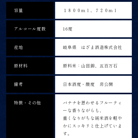
容量
１８００ｍｌ、７２０ｍｌ
アルコール度数
16度
産地
岐阜県 はざま酒造株式会社
原材料
原料米：山田錦、五百万石
備考
日本酒度・酸度 非公開
特徴・その他
バナナを思わせるフルーティ
ーな香りながらも、
重くなりがちな純米酒を軽や
かにスッキリと仕上げていま
す。