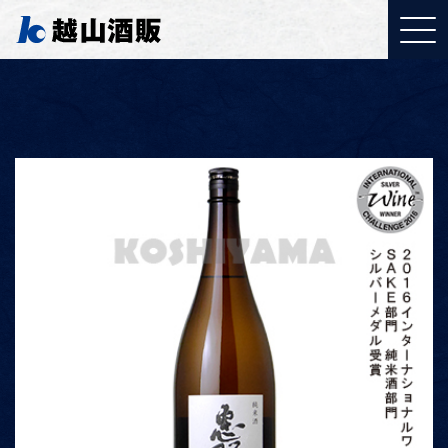
YouTubeご覧ください
「取り組みについて」
J:COMで特集されまし
た