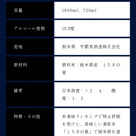
容量
1800ml、720ml
アルコール度数
15.5度
産地
栃木県 宇都宮酒造株式会社
原材料
原料米：栃木県産 とちぎの
星
備考
日本酒度：＋２．４ 酸
度：１．３
特徴・その他
米食味ランキングで特Ａ評価
を受けた、美味しい食用米
「とちぎの星」で純米酒を造