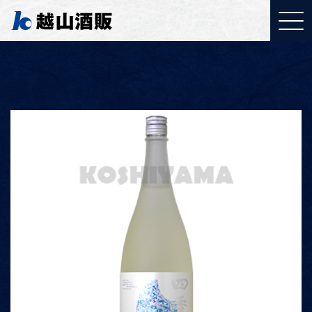
YouTubeご覧ください
「取り組みについて」
J:COMで特集されまし
た