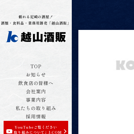
頼れる尼崎の酒屋！
酒類・食料品・業務用卸売「越山酒販」
TOP
お知らせ
飲食店の皆様へ
会社案内
事業内容
私たちの取り組み
採用情報
YouTubeご覧ください
「取り組みについて」
J:COM