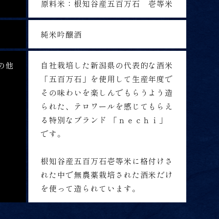
原料米：根知谷産五百万石 壱等米
純米吟醸酒
の他
自社栽培した新潟県の代表的な酒米
「五百万石」を使用して生産年度で
その味わいを楽しんでもらうよう造
られた、テロワールを感じてもらえ
る特別なブランド 「ｎｅｃｈｉ」
です。
根知谷産五百万石壱等米に格付けさ
れた中で無農薬栽培された酒米だけ
を使って造られています。