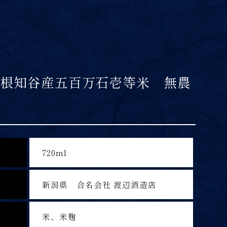
i 根知谷産五百万石壱等米 無農
720ml
新潟県 合名会社 渡辺酒造店
米、米麹