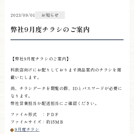
2023/09/01
お知らせ
弊社9月度チラシのご案内
ONLINE SHOP
【弊社9月度チラシのご案内】
06-6422-1101
料飲店向けにお配りしております商品案内のチラシを掲
9:00～15:00
受付時間
載いたします。
尚、チラシデータを閲覧の際、IDとパスワードが必要に
※上記時間以外は留守番電話にて対応
なります。
弊社営業担当か配送担当にご確認ください。
ファイル形式 ：ＰＤＦ
ファイルサイズ：約15ＭＢ
9月度チラシ