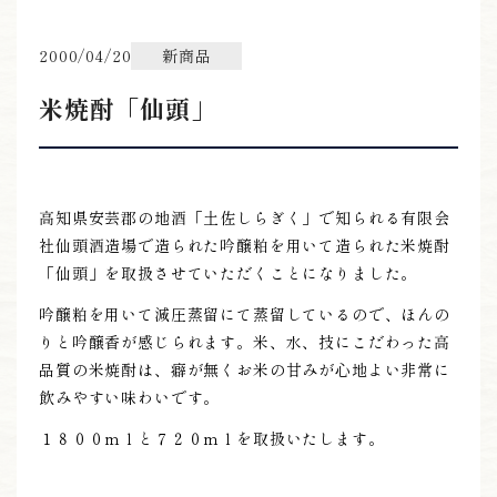
2000/04/20
新商品
米焼酎「仙頭」
ONLINE SHOP
高知県安芸郡の地酒「土佐しらぎく」で知られる有限会
社仙頭酒造場で造られた吟醸粕を用いて造られた米焼酎
06-6422-1101
「仙頭」を取扱させていただくことになりました。
9:00～15:00
受付時間
吟醸粕を用いて減圧蒸留にて蒸留しているので、ほんの
りと吟醸香が感じられます。米、水、技にこだわった高
※上記時間以外は留守番電話にて対応
品質の米焼酎は、癖が無くお米の甘みが心地よい非常に
飲みやすい味わいです。
１８００ｍｌと７２０ｍｌを取扱いたします。