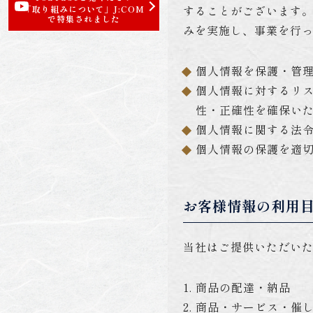
することがございます
「取り組みについて」
J:COM
で特集されました
みを実施し、事業を行
個人情報を保護・管
個人情報に対するリス
性・正確性を確保い
個人情報に関する法
個人情報の保護を適
お客様情報の利用
当社はご提供いただい
1. 商品の配達・納品
2. 商品・サービス・催